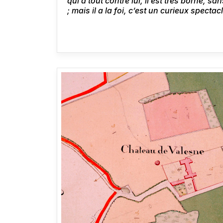
qui a tout contre lui, il est très borné, 
; mais il a la foi, c’est un curieux spect
il vous aurait fait rire avec sa théologie, e
communiants. La gran’messe a duré long
avons fait le whist toute la journée, car il
Lettre à Mme Hanska
, Saché, 12 juin 184