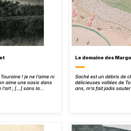
et
Le domaine des Margo
ouraine ! je ne l’aime ni
Saché est un débris de c
on aime une oasis dans
délicieuses vallées de T
 l’art ; […] sans la
ans, m’a fait jadis saute
noré de Balzac,
Le Lys
intolérante et dévote, boss
puis j’y suis libre, l’on
je n’y ai aucune valeur, 
moine dans un monastèr
Hanska
, Paris, mars 1833