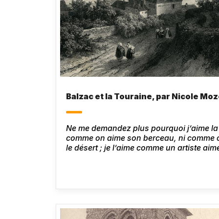
Balzac et la Touraine, par Nicole Moz
Ne me demandez plus pourquoi j’aime la T
comme on aime son berceau, ni comme 
le désert ; je l’aime comme un artiste aime
Touraine, peut-être ne vivrais-je plus.
Ho
dans la vallée