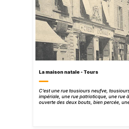
La maison natale - Tours
C’est une rue tousiours neufve, tousiour
impériale, une rue patrioticque, une rue à
ouverte des deux bouts, bien percée, une
nul n’y ha crié : Gare ! une rue qui ne s’
à l’abbaye de Grant-Mont et à une tranc
bien avecques le pont, et au bout de la
de foire ; une rue bien pavée, bien bastie