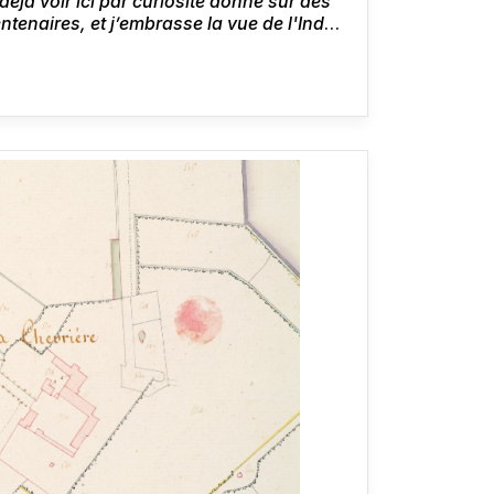
déjà voir ici par curiosité donne sur des
entenaires, et j’embrasse la vue de l'Indre
'ai appelé Clochegourde. Le silence est
e Balzac,
Lettre à Mme Hanska
, Saché,