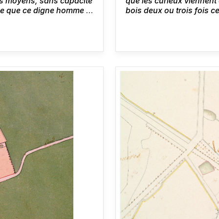
sans moyens, sans capacité
que les curieux viennent 
acle que ce digne homme et
bois deux ou trois fois c
t tout ce qu’il disait à ses
et le petit château que j
temps ; et après n[ous]
merveilleux.
[1]
Honoré d
 a plu.
Honoré de Balzac,
25 août 1837.
8