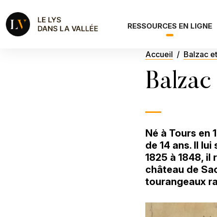
Aller au contenu principal
Navigation principale
RESSOURCES EN LIGNE
Fil d'Ariane
Accueil
Balzac et
Balzac
Né à Tours en 1
de 14 ans. Il lu
1825 à 1848, il
château de Sac
tourangeaux rat