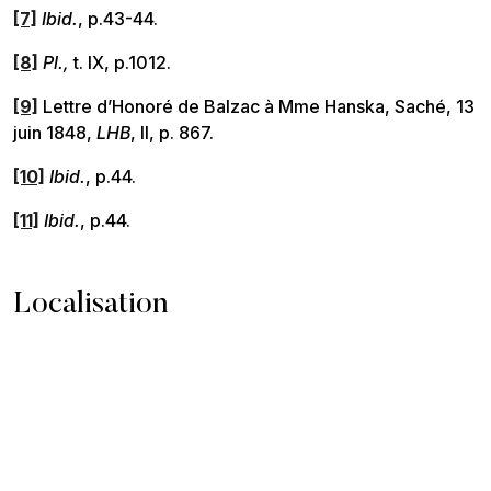
[7]
Ibid.
, p.43-44.
[8]
Pl.,
t. IX, p.1012.
[9]
Lettre d’Honoré de Balzac à Mme Hanska, Saché, 13
juin 1848,
LHB
, II, p. 867.
[10]
Ibid.
, p.44.
[11]
Ibid.
, p.44.
Localisation