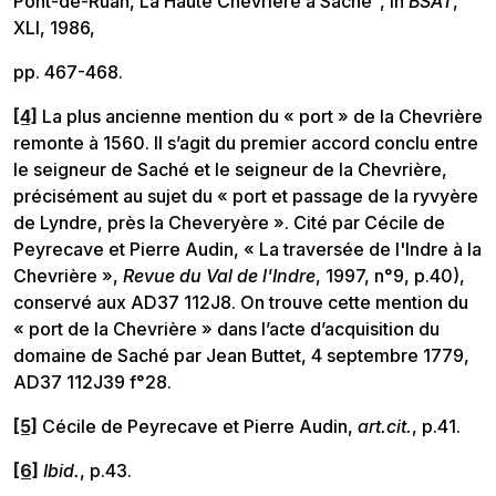
Pont-de-Ruan, La Haute Chevrière à Saché", in
BSAT
,
XLI, 1986,
pp. 467-468.
[4]
La plus ancienne mention du « port » de la Chevrière
remonte à 1560. Il s’agit du premier accord conclu entre
le seigneur de Saché et le seigneur de la Chevrière,
précisément au sujet du « port et passage de la ryvyère
de Lyndre, près la Cheveryère ». Cité par Cécile de
Peyrecave et Pierre Audin, « La traversée de l'Indre à la
Chevrière »,
Revue du Val de l'Indre
, 1997, n°9, p.40),
conservé aux AD37 112J8. On trouve cette mention du
« port de la Chevrière » dans l’acte d’acquisition du
domaine de Saché par Jean Buttet, 4 septembre 1779,
AD37 112J39 f°28.
[5]
Cécile de Peyrecave et Pierre Audin,
art.cit.
, p.41.
[6]
Ibid.
, p.43.