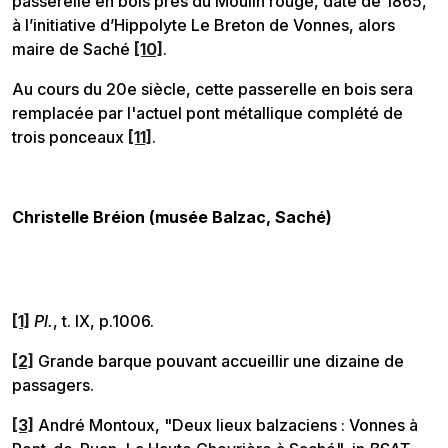
passerelle en bois près du Moulin rouge, daté de 1865,
à l’initiative d’Hippolyte Le Breton de Vonnes, alors
maire de Saché
[10]
.
Au cours du 20e siècle, cette passerelle en bois sera
remplacée par l'actuel pont métallique complété de
trois ponceaux
[11]
.
Christelle Bréion (musée Balzac, Saché)
[1]
Pl.
, t. IX, p.1006.
[2]
Grande barque pouvant accueillir une dizaine de
passagers.
[3]
André Montoux, "Deux lieux balzaciens : Vonnes à