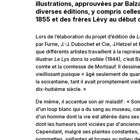
illustrations, approuvées par Balz
diverses éditions, y compris cell
1855 et des frères Lévy au début 
Lors de l’élaboration du projet d’édition de
L
par Furne, J.-J. Dubochet et Cie, J.Hetzel 
que différents artistes travaillent à la repr
illustrer
Le Lys dans la vallée
(1844), c’est B
comte et la comtesse de Mortsauf. Il dessin
vieillissant puisque « âgé seulement de quar
la soixantaine, tant il avait promptement viei
dix-huitième siècle. »
De même, il accentue son air maladif : « So
d'un loup blanc qui a du sang au museau, c
d'un homme dont la vie est altérée dans ses p
dont les humeurs sont viciées par d'ancienn
Cependant, malgré ses plaintes constantes,
pommettes, saillantes et brunes au milieu des