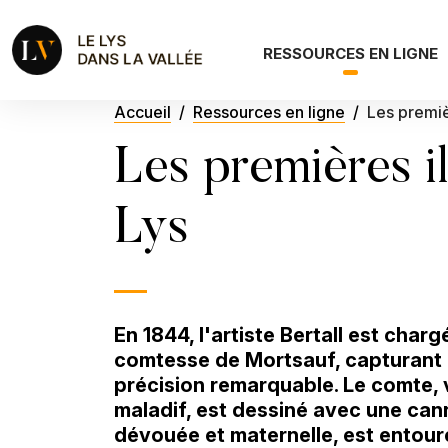
Aller au contenu principal
Navigation principale
RESSOURCES EN LIGNE
Fil d'Ariane
Accueil
Ressources en ligne
Les premièr
Les premières il
Lys
En 1844, l'artiste Bertall est char
comtesse de Mortsauf, capturant 
précision remarquable. Le comte, vi
maladif, est dessiné avec une can
dévouée et maternelle, est entour