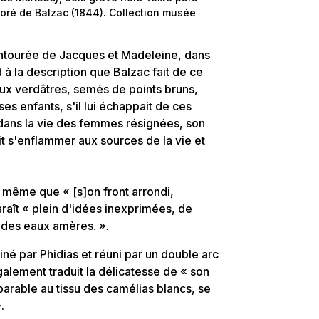
oré de Balzac (1844). Collection musée
ntourée de Jacques et Madeleine, dans
à la description que Balzac fait de ce
ux verdâtres, semés de points bruns,
 ses enfants, s'il lui échappait de ces
 dans la vie des femmes résignées, son
ait s'enflammer aux sources de la vie et
 même que « [s]on front arrondi,
aît « plein d'idées inexprimées, de
 des eaux amères. »
.
né par Phidias et réuni par un double arc
également traduit la délicatesse de « son
parable au tissu des camélias blancs, se
.