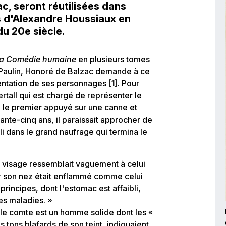
ac, seront réutilisées dans
es d'Alexandre Houssiaux en
du 20e siècle.
a Comédie humaine
en plusieurs tomes
et Paulin, Honoré de Balzac demande à ce
ésentation de ses personnages
[1]
.
Pour
ertall qui est chargé de représenter le
e le premier appuyé sur une canne et
ante-cinq ans, il paraissait approcher de
lli dans le grand naufrage qui termina le
n visage ressemblait vaguement à celui
ar son nez était enflammé comme celui
rincipes, dont l'estomac est affaibli,
es maladies. »
 le comte est un homme solide dont les «
 tons blafards de son teint, indiquaient