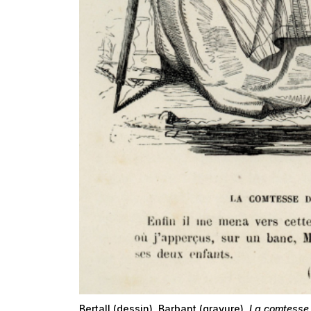
Bertall (dessin), Barbant (gravure),
La comtesse