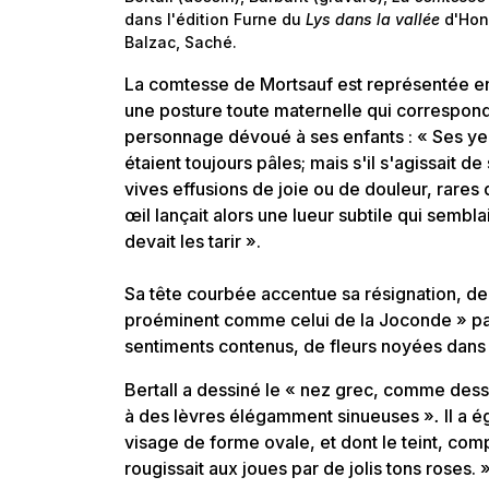
dans l'édition Furne du
Lys dans la vallée
d'Hon
Balzac, Saché.
La comtesse de Mortsauf est représentée e
une posture toute maternelle qui correspond 
personnage dévoué à ses enfants : « Ses ye
étaient toujours pâles; mais s'il s'agissait de
vives effusions de joie ou de douleur, rares
œil lançait alors une lueur subtile qui sembl
devait les tarir ».
Sa tête courbée accentue sa résignation, de
proéminent comme celui de la Joconde » par
sentiments contenus, de fleurs noyées dans
Bertall a dessiné le « nez grec, comme dessi
à des lèvres élégamment sinueuses »
.
Il a 
visage de forme ovale, et dont le teint, com
rougissait aux joues par de jolis tons roses. »