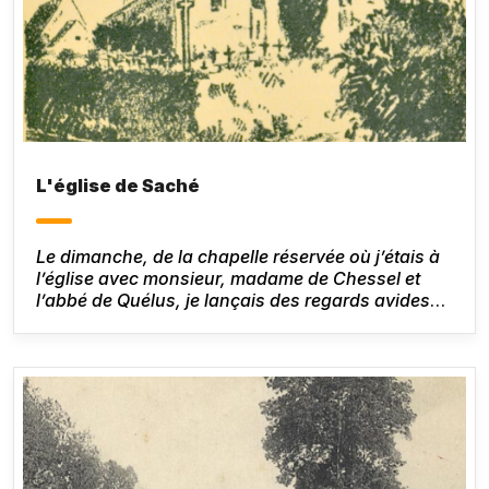
L'église de Saché
Le dimanche, de la chapelle réservée où j’étais à
l’église avec monsieur, madame de Chessel et
l’abbé de Quélus, je lançais des regards avides
sur une autre chapelle latérale où se trouvaient la
duchesse et sa fille, le comte et les enfants. Le
chapeau de paille qui me cachait mon idole ne
vacilla pas, et cet oubli de moi sembla m’attacher
plus vivement que tout le passé.
Honoré de
Balzac,
Le Lys dans la vallée