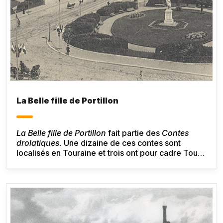
La Belle fille de Portillon
La Belle fille de Portillon
fait partie des
Contes
drolatiques
. Une dizaine de ces contes sont
localisés en Touraine et trois ont pour cadre Tours
ou ses faubourgs. Balzac met ici en scène une
buandière que l’on retrouve mariée dans
La
Pucelle de Thilouze
.