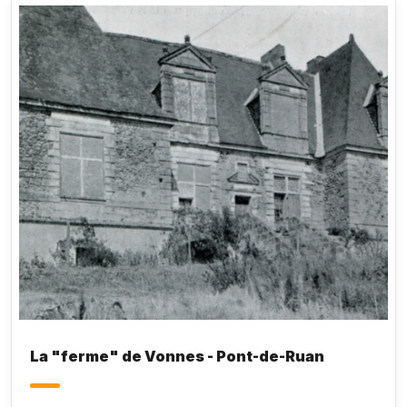
d’environ deux toises, artifice d’architecture qui
simule deux pavillons et donne de la grâce au
logis ; celle du milieu sert de porte, et on en
descend par un double perron dans des jardins
étagés qui atteignent à une étroite prairie située le
long de l’Indre.
Honoré de Balzac,
Le Lys dans la
vallée
La "ferme" de Vonnes - Pont-de-Ruan