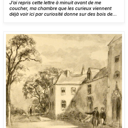
J’ai repris cette lettre à minuit avant de me
coucher, ma chambre que les curieux viennent
déjà voir ici par curiosité donne sur des bois deux
ou trois fois centenaires, et j’embrasse la vue de
l'Indre et le petit château que j'ai appelé
Clochegourde. Le silence est merveilleux.
[1]
Honoré de Balzac,
Lettre à Mme Hanska
, Saché,
25 août 1837.