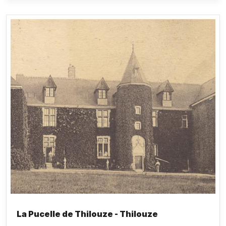
drolatiques
. En hommage aux
Songes drolatiques
attribués au voisin Rabelais, Balzac les écrit dans
un ancien français de sa composition. Si plusieurs
lieux sont évoqués (Azay-le-Rideau, Saché,
Ballan, Landes de Charlemagne…), ils ne sont
pratiquement pas décrits.
La Pucelle de Thilouze - Thilouze