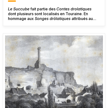
Le Succube
fait partie des
Contes drolatiques
dont plusieurs sont localisés en Touraine. En
hommage aux
Songes drôlatiques
attribués au
voisin Rabelais, Balzac les écrit dans un ancien
français de sa composition. Certains de ces
contes se croisent, ainsi, dans ce
Succube
,
Messire Bruyn du
Péché Véniel
est de nouveau mis
en scène. Si plusieurs lieux de Tours sont
évoqués, ils ne sont pas décrits.