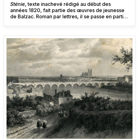
Sténie
, texte inachevé rédigé au début des
années 1820, fait partie des œuvres de jeunesse
de Balzac. Roman par lettres, il se passe en partie
en Touraine. Ce texte, par certains points
préfigure
La Comédie humaine
et servira de
laboratoire pour d’autres romans (
Louis Lambert,
Séraphîta
).