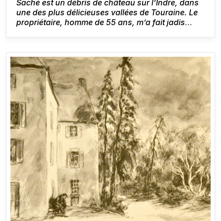
Saché est un débris de château sur l’Indre, dans
une des plus délicieuses vallées de Touraine. Le
propriétaire, homme de 55 ans, m’a fait jadis
sauter sur ses genoux, il a une femme intolérante
et dévote, bossue, peu spirituelle, je vais là pour
lui, puis j’y suis libre, l’on m’accepte dans le pays
comme un enfant, je n’y ai aucune valeur, et je
suis heureux d’être là comme un moine dans un
monastère.
Honoré de Balzac,
Lettre à Mme
Hanska
, Paris, mars 1833 [1].