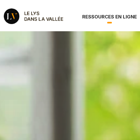
Aller au contenu principal
Le Roman Le Lys dan
Navigation principale
RESSOURCES EN LIGNE