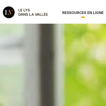
Aller au contenu principal
Le Roman Le Lys dan
Navigation principale
RESSOURCES EN LIGNE