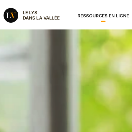
Aller au contenu principal
Le Roman Le Lys dan
Navigation principale
RESSOURCES EN LIGNE