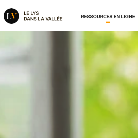
Aller au contenu principal
Le Roman Le Lys dan
Navigation principale
RESSOURCES EN LIGNE